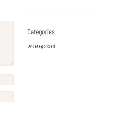
Categories
Uncategorized