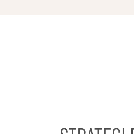
Skip
to
content