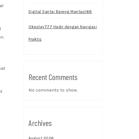
al
Digital Santai Bareng Mantap168
Okeplay777 Hadir dengan Navigasi
t
n.
Praktis
uat
Recent Comments
No comments to show.
at
Archives
August 2026