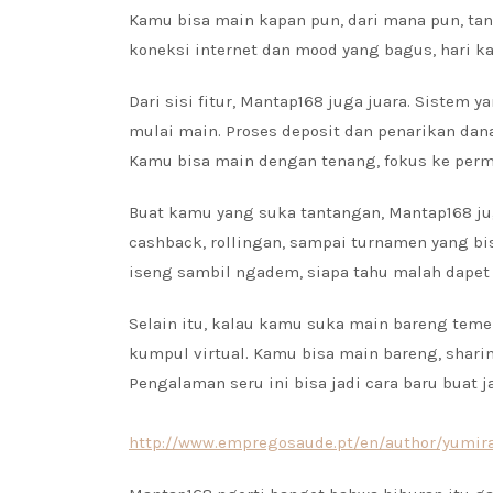
Kamu bisa main kapan pun, dari mana pun, tan
koneksi internet dan mood yang bagus, hari ka
Dari sisi fitur, Mantap168 juga juara. Sistem
mulai main. Proses deposit dan penarikan dan
Kamu bisa main dengan tenang, fokus ke perm
Buat kamu yang suka tantangan, Mantap168 ju
cashback, rollingan, sampai turnamen yang bi
iseng sambil ngadem, siapa tahu malah dapet
Selain itu, kalau kamu suka main bareng teme
kumpul virtual. Kamu bisa main bareng, sharin
Pengalaman seru ini bisa jadi cara baru buat 
http://www.empregosaude.pt/en/author/yumira