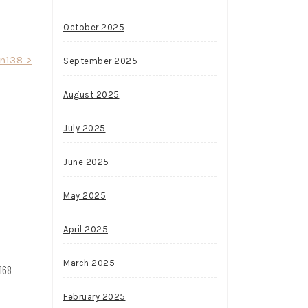
October 2025
n138 >
September 2025
August 2025
July 2025
June 2025
May 2025
April 2025
March 2025
168
February 2025