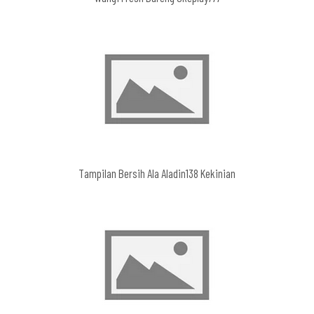
Tampilan Bersih Ala Aladin138 Kekinian