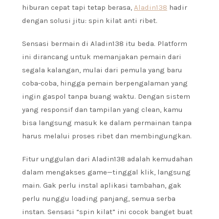
hiburan cepat tapi tetap berasa,
Aladin138
hadir
dengan solusi jitu: spin kilat anti ribet.
Sensasi bermain di Aladin138 itu beda. Platform
ini dirancang untuk memanjakan pemain dari
segala kalangan, mulai dari pemula yang baru
coba-coba, hingga pemain berpengalaman yang
ingin gaspol tanpa buang waktu. Dengan sistem
yang responsif dan tampilan yang clean, kamu
bisa langsung masuk ke dalam permainan tanpa
harus melalui proses ribet dan membingungkan.
Fitur unggulan dari Aladin138 adalah kemudahan
dalam mengakses game—tinggal klik, langsung
main. Gak perlu instal aplikasi tambahan, gak
perlu nunggu loading panjang, semua serba
instan. Sensasi “spin kilat” ini cocok banget buat