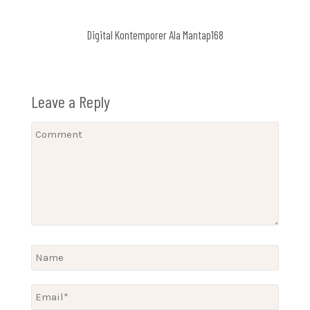
Digital Kontemporer Ala Mantap168
Leave a Reply