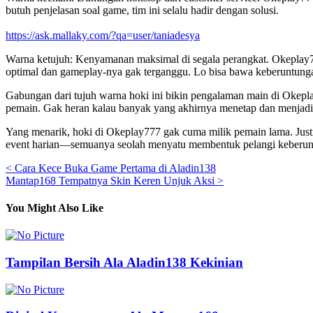
butuh penjelasan soal game, tim ini selalu hadir dengan solusi.
https://ask.mallaky.com/?qa=user/taniadesya
Warna ketujuh: Kenyamanan maksimal di segala perangkat. Okeplay777 
optimal dan gameplay-nya gak terganggu. Lo bisa bawa keberuntungan
Gabungan dari tujuh warna hoki ini bikin pengalaman main di Okeplay
pemain. Gak heran kalau banyak yang akhirnya menetap dan menjad
Yang menarik, hoki di Okeplay777 gak cuma milik pemain lama. Just
event harian—semuanya seolah menyatu membentuk pelangi keberun
Post
< Cara Kece Buka Game Pertama di Aladin138
Mantap168 Tempatnya Skin Keren Unjuk Aksi >
navigation
You Might Also Like
Tampilan Bersih Ala Aladin138 Kekinian