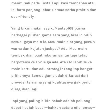
menit. Gak perlu install aplikasi tambahan atau
isi form panjang lebar. Semua serba praktis dan
user-friendly.
Yang bikin makin asyik, Mantap168 punya
berbagai pilihan game seru yang bisa lo pilih
sesuai gaya main lo. Mau main slot yang penuh
warna dan kejutan jackpot? Ada. Mau main
tembak ikan buat hiburan santai tapi tetap
berpotensi cuan? Juga ada. Atau lo lebih suka
main kartu dan adu strategi? Lengkap banget
pilihannya. Semua game udah dikurasi dari
provider ternama yang kualitasnya gak perlu
diragukan lagi.
Tapi yang paling bikin heboh adalah peluang
dapet hadiah besar—bahkan setara nilai emas—