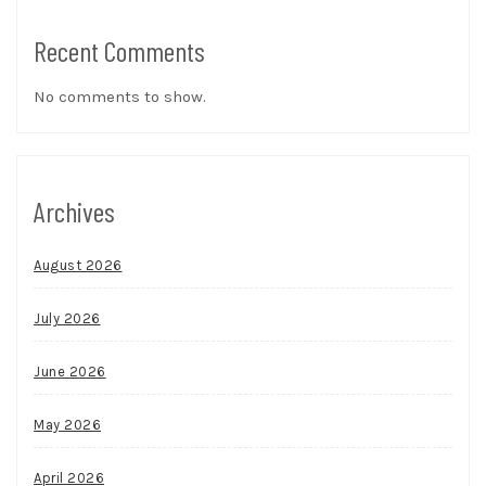
Recent Comments
No comments to show.
Archives
August 2026
July 2026
June 2026
May 2026
April 2026