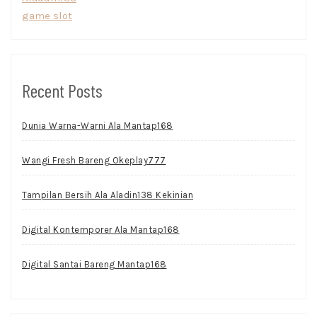
game slot
Recent Posts
Dunia Warna-Warni Ala Mantap168
Wangi Fresh Bareng Okeplay777
Tampilan Bersih Ala Aladin138 Kekinian
Digital Kontemporer Ala Mantap168
Digital Santai Bareng Mantap168