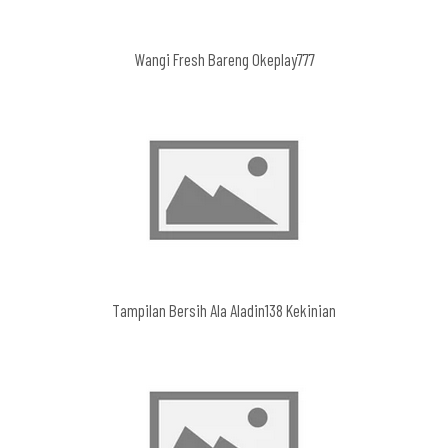
Wangi Fresh Bareng Okeplay777
Tampilan Bersih Ala Aladin138 Kekinian