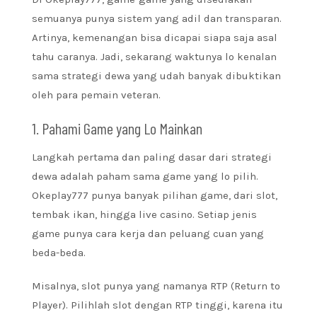
semuanya punya sistem yang adil dan transparan.
Artinya, kemenangan bisa dicapai siapa saja asal
tahu caranya. Jadi, sekarang waktunya lo kenalan
sama strategi dewa yang udah banyak dibuktikan
oleh para pemain veteran.
1. Pahami Game yang Lo Mainkan
Langkah pertama dan paling dasar dari strategi
dewa adalah paham sama game yang lo pilih.
Okeplay777 punya banyak pilihan game, dari slot,
tembak ikan, hingga live casino. Setiap jenis
game punya cara kerja dan peluang cuan yang
beda-beda.
Misalnya, slot punya yang namanya RTP (Return to
Player). Pilihlah slot dengan RTP tinggi, karena itu