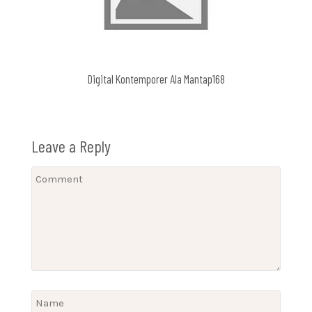
Digital Kontemporer Ala Mantap168
Leave a Reply