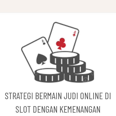
Skip
to
content
STRATEGI BERMAIN JUDI ONLINE DI
SLOT DENGAN KEMENANGAN