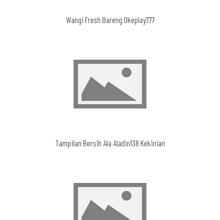
Wangi Fresh Bareng Okeplay777
Tampilan Bersih Ala Aladin138 Kekinian