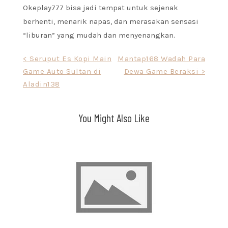
Okeplay777 bisa jadi tempat untuk sejenak
berhenti, menarik napas, dan merasakan sensasi
“liburan” yang mudah dan menyenangkan.
Post
< Seruput Es Kopi Main
Mantap168 Wadah Para
Game Auto Sultan di
Dewa Game Beraksi >
navigation
Aladin138
You Might Also Like