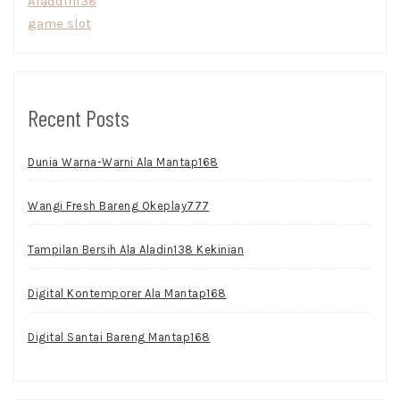
Aladdin138
game slot
Recent Posts
Dunia Warna-Warni Ala Mantap168
Wangi Fresh Bareng Okeplay777
Tampilan Bersih Ala Aladin138 Kekinian
Digital Kontemporer Ala Mantap168
Digital Santai Bareng Mantap168