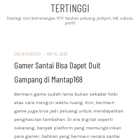
TERTINGGI
Strategi, slot, kemenangan, RTP, taruhan, peluang, jackpot, trik, sukses,
profit
UNCATEGORIZED
/
MAY 15, 2025
Gamer Santai Bisa Dapet Duit
Gampang di Mantap168
Bermain game sudah lama bukan sekadar hobi
atau cara mengisi waktu luang. Kini, bermain
game juga bisa jadi peluang untuk mendapatkan
penghasilan tambahan. Di era digital seperti
sekarang, banyak platform yang memungkinkan
para gamer, bahkan yang bermain secara santai