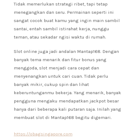
Tidak memerlukan strategi ribet, tapi tetap
menegangkan dan seru. Permainan seperti ini
sangat cocok buat kamu yang ingin main sambil
santai, entah sambil istirahat kerja, nunggu
teman, atau sekadar ngisi waktu di rumah.
Slot online juga jadi andalan Mantap168. Dengan
banyak tema menarik dan fitur bonus yang
menggoda, slot menjadi cara cepat dan
menyenangkan untuk cari cuan. Tidak perlu
banyak mikir, cukup spin dan lihat
keberuntunganmu bekerja. Yang menarik, banyak
pengguna mengaku mendapatkan jackpot besar
hanya dari beberapa kali putaran saja. Inilah yang
membuat slot di Mantap168 begitu digemari.
https://obagsingapore.com