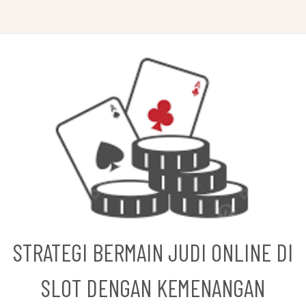
Skip
to
content
STRATEGI BERMAIN JUDI ONLINE DI
SLOT DENGAN KEMENANGAN