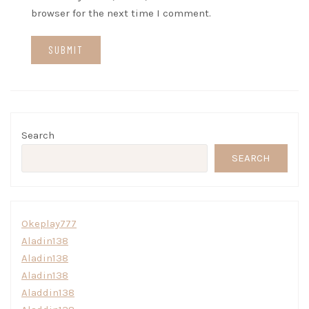
browser for the next time I comment.
Search
SEARCH
Okeplay777
Aladin138
Aladin138
Aladin138
Aladdin138