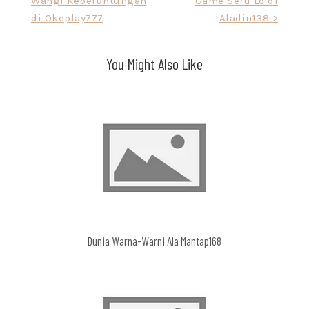
Wangi Keberuntungan
Game Seru Lo di
navigation
di Okeplay777
Aladin138 >
You Might Also Like
Dunia Warna-Warni Ala Mantap168