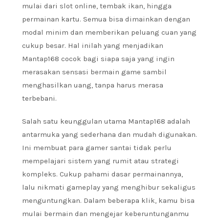
mulai dari slot online, tembak ikan, hingga
permainan kartu. Semua bisa dimainkan dengan
modal minim dan memberikan peluang cuan yang
cukup besar. Hal inilah yang menjadikan
Mantap168 cocok bagi siapa saja yang ingin
merasakan sensasi bermain game sambil
menghasilkan uang, tanpa harus merasa
terbebani.
Salah satu keunggulan utama Mantap168 adalah
antarmuka yang sederhana dan mudah digunakan.
Ini membuat para gamer santai tidak perlu
mempelajari sistem yang rumit atau strategi
kompleks. Cukup pahami dasar permainannya,
lalu nikmati gameplay yang menghibur sekaligus
menguntungkan. Dalam beberapa klik, kamu bisa
mulai bermain dan mengejar keberuntunganmu