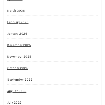
March 2026
February 2026
January 2026
December 2025
November 2025
October 2025
September 2025
August 2025
July 2025