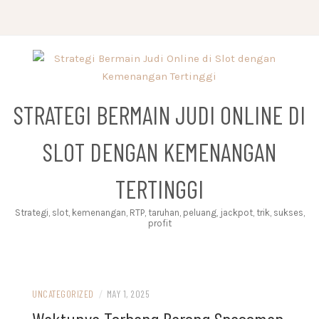
Skip
to
content
STRATEGI BERMAIN JUDI ONLINE DI
SLOT DENGAN KEMENANGAN
TERTINGGI
Strategi, slot, kemenangan, RTP, taruhan, peluang, jackpot, trik, sukses,
profit
UNCATEGORIZED
/
MAY 1, 2025