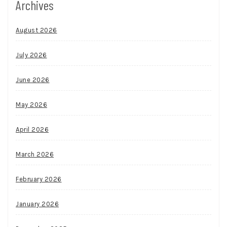
Archives
August 2026
July 2026
June 2026
May 2026
April 2026
March 2026
February 2026
January 2026