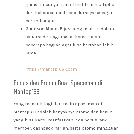
game ini punya ritme. Lihat tren multiplier
dari beberapa ronde sebelumnya sebagai
pertimbangan.
Gunakan Modal Bijak
: Jangan all-in dalam
satu ronde. Bagi modal kamu dalam
beberapa bagian agar bisa bertahan lebih
lama.
https://mantap168k.com
Bonus dan Promo Buat Spaceman di
Mantap168
Yang menarik lagi dari main Spaceman di
Mantap168 adalah banyaknya promo dan bonus
yang bisa kamu manfaatkan. Ada bonus new
member, cashback harian, serta promo mingguan