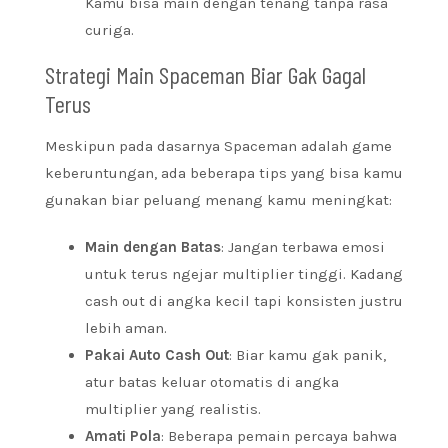
Kamu bisa main dengan tenang tanpa rasa
curiga.
Strategi Main Spaceman Biar Gak Gagal
Terus
Meskipun pada dasarnya Spaceman adalah game
keberuntungan, ada beberapa tips yang bisa kamu
gunakan biar peluang menang kamu meningkat:
Main dengan Batas
: Jangan terbawa emosi
untuk terus ngejar multiplier tinggi. Kadang
cash out di angka kecil tapi konsisten justru
lebih aman.
Pakai Auto Cash Out
: Biar kamu gak panik,
atur batas keluar otomatis di angka
multiplier yang realistis.
Amati Pola
: Beberapa pemain percaya bahwa