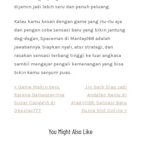
dijamin jadi lebih seru dan penuh peluang.
Kalau kamu bosan dengan game yang itu-itu aja
dan pengen coba sensasi baru yang bikin jantung
deg-degan, Spaceman di Mantap168 adalah
jawabannya. Siapkan nyali, atur strategi, dan
rasakan sensasi terbang tinggi ke luar angkasa
sambil mengejar pengali kemenangan yang bisa
bikin kamu senyum puas.
Post
< Game Makin Seru
Jin Gaib Siap Jadi
Karena Gameplay-nya
Andalan Kamu di
navigation
Super Canggih di
Aladin138: Sensasi Baru
Okeplay777
Dunia Slot Online >
You Might Also Like