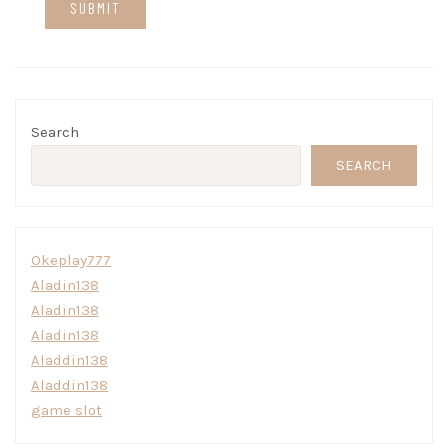
Search
SEARCH
Okeplay777
Aladin138
Aladin138
Aladin138
Aladdin138
Aladdin138
game slot