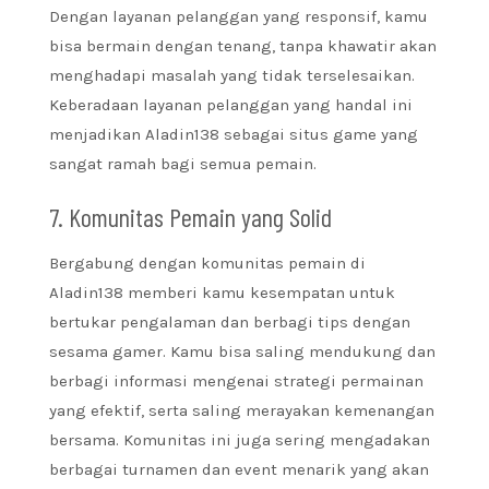
Dengan layanan pelanggan yang responsif, kamu
bisa bermain dengan tenang, tanpa khawatir akan
menghadapi masalah yang tidak terselesaikan.
Keberadaan layanan pelanggan yang handal ini
menjadikan Aladin138 sebagai situs game yang
sangat ramah bagi semua pemain.
7. Komunitas Pemain yang Solid
Bergabung dengan komunitas pemain di
Aladin138 memberi kamu kesempatan untuk
bertukar pengalaman dan berbagi tips dengan
sesama gamer. Kamu bisa saling mendukung dan
berbagi informasi mengenai strategi permainan
yang efektif, serta saling merayakan kemenangan
bersama. Komunitas ini juga sering mengadakan
berbagai turnamen dan event menarik yang akan