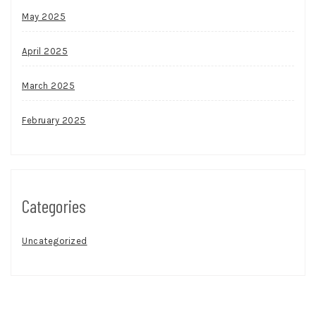
May 2025
April 2025
March 2025
February 2025
Categories
Uncategorized