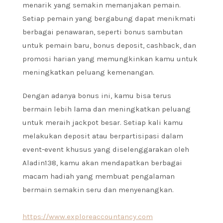
menarik yang semakin memanjakan pemain.
Setiap pemain yang bergabung dapat menikmati
berbagai penawaran, seperti bonus sambutan
untuk pemain baru, bonus deposit, cashback, dan
promosi harian yang memungkinkan kamu untuk
meningkatkan peluang kemenangan.
Dengan adanya bonus ini, kamu bisa terus
bermain lebih lama dan meningkatkan peluang
untuk meraih jackpot besar. Setiap kali kamu
melakukan deposit atau berpartisipasi dalam
event-event khusus yang diselenggarakan oleh
Aladin138, kamu akan mendapatkan berbagai
macam hadiah yang membuat pengalaman
bermain semakin seru dan menyenangkan.
https://www.exploreaccountancy.com