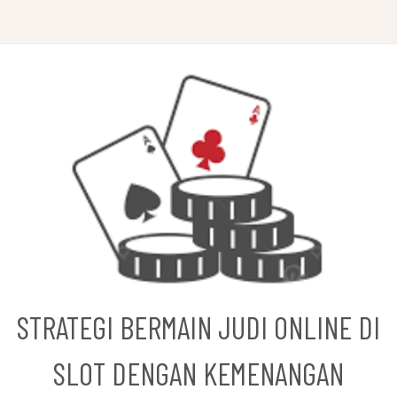
Skip
to
content
STRATEGI BERMAIN JUDI ONLINE DI
SLOT DENGAN KEMENANGAN