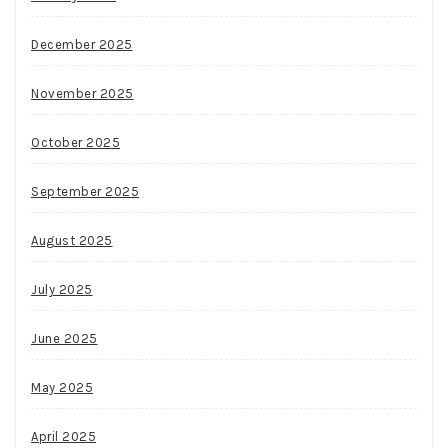
December 2025
November 2025
October 2025
September 2025
August 2025
July 2025
June 2025
May 2025
April 2025