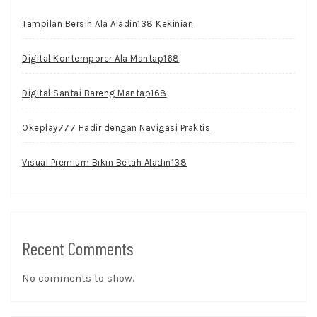
Tampilan Bersih Ala Aladin138 Kekinian
Digital Kontemporer Ala Mantap168
Digital Santai Bareng Mantap168
Okeplay777 Hadir dengan Navigasi Praktis
Visual Premium Bikin Betah Aladin138
Recent Comments
No comments to show.