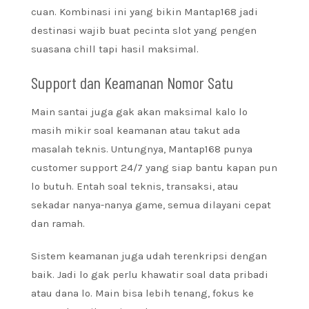
cuan. Kombinasi ini yang bikin Mantap168 jadi
destinasi wajib buat pecinta slot yang pengen
suasana chill tapi hasil maksimal.
Support dan Keamanan Nomor Satu
Main santai juga gak akan maksimal kalo lo
masih mikir soal keamanan atau takut ada
masalah teknis. Untungnya, Mantap168 punya
customer support 24/7 yang siap bantu kapan pun
lo butuh. Entah soal teknis, transaksi, atau
sekadar nanya-nanya game, semua dilayani cepat
dan ramah.
Sistem keamanan juga udah terenkripsi dengan
baik. Jadi lo gak perlu khawatir soal data pribadi
atau dana lo. Main bisa lebih tenang, fokus ke