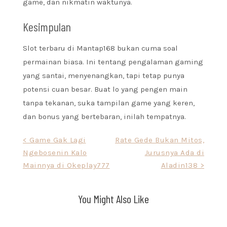
game, dan nikmatin waktunya.
Kesimpulan
Slot terbaru di Mantap168 bukan cuma soal
permainan biasa. Ini tentang pengalaman gaming
yang santai, menyenangkan, tapi tetap punya
potensi cuan besar. Buat lo yang pengen main
tanpa tekanan, suka tampilan game yang keren,
dan bonus yang bertebaran, inilah tempatnya.
Post
< Game Gak Lagi
Rate Gede Bukan Mitos,
Ngebosenin Kalo
Jurusnya Ada di
navigation
Mainnya di Okeplay777
Aladin138 >
You Might Also Like