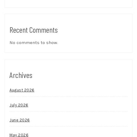
Recent Comments
No comments to show.
Archives
August 2026
July 2026
June 2026
May 2026