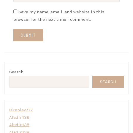
Save my name, email, and website in this
browser for the next time I comment.
Search
SEARCH
Okeplay777
Aladin138
Aladin138
Aladin138