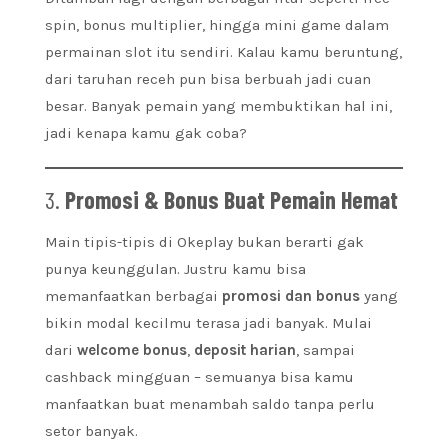
spin, bonus multiplier, hingga mini game dalam
permainan slot itu sendiri. Kalau kamu beruntung,
dari taruhan receh pun bisa berbuah jadi cuan
besar. Banyak pemain yang membuktikan hal ini,
jadi kenapa kamu gak coba?
3.
Promosi & Bonus Buat Pemain Hemat
Main tipis-tipis di Okeplay bukan berarti gak
punya keunggulan. Justru kamu bisa
memanfaatkan berbagai
promosi dan bonus
yang
bikin modal kecilmu terasa jadi banyak. Mulai
dari
welcome bonus
,
deposit harian
, sampai
cashback mingguan – semuanya bisa kamu
manfaatkan buat menambah saldo tanpa perlu
setor banyak.