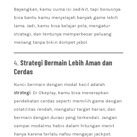
Bayangkan, kamu cuma isi sedikit, tapi bonusnya
bisa bantu kamu menjelajah banyak game lebih
lama. Jadi, kamu bisa belajar pola, mengatur
strategi, dan tentunya memperbesar peluang
menang tanpa bikin dompet jebol.
4.
Strategi Bermain Lebih Aman dan
Cerdas
Kunci bermain dengan modal kecil adalah
strategi
. Di Okeplay, kamu bisa menerapkan
pendekatan cerdas seperti memilih game dengan
volatilitas rendah, mengatur target harian, dan
bermain dengan durasi yang terkendali. Jangan
sampai modalmu habis dalam hitungan menit
hanya karena terlalu nafsu mengejar jackpot.