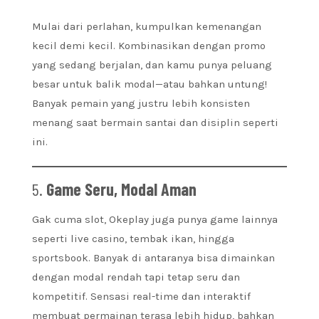
Mulai dari perlahan, kumpulkan kemenangan
kecil demi kecil. Kombinasikan dengan promo
yang sedang berjalan, dan kamu punya peluang
besar untuk balik modal—atau bahkan untung!
Banyak pemain yang justru lebih konsisten
menang saat bermain santai dan disiplin seperti
ini.
5.
Game Seru, Modal Aman
Gak cuma slot, Okeplay juga punya game lainnya
seperti live casino, tembak ikan, hingga
sportsbook. Banyak di antaranya bisa dimainkan
dengan modal rendah tapi tetap seru dan
kompetitif. Sensasi real-time dan interaktif
membuat permainan terasa lebih hidup, bahkan