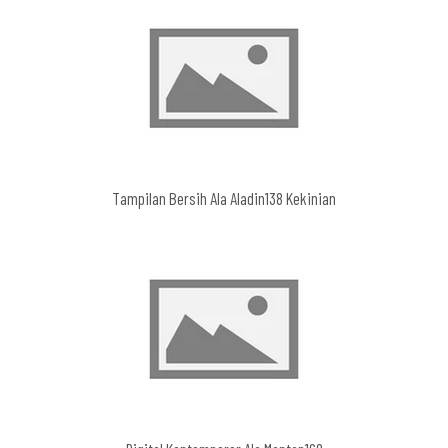
Tampilan Bersih Ala Aladin138 Kekinian