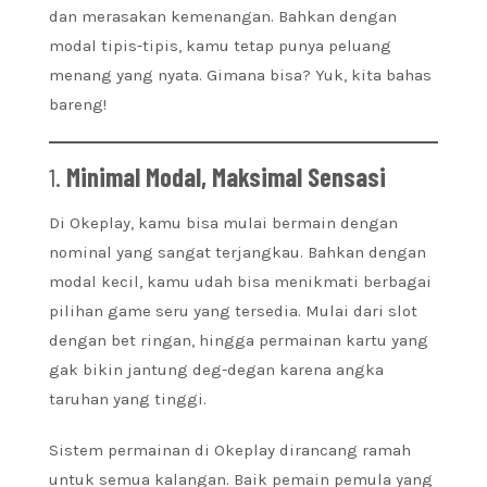
dan merasakan kemenangan. Bahkan dengan
modal tipis-tipis, kamu tetap punya peluang
menang yang nyata. Gimana bisa? Yuk, kita bahas
bareng!
1.
Minimal Modal, Maksimal Sensasi
Di Okeplay, kamu bisa mulai bermain dengan
nominal yang sangat terjangkau. Bahkan dengan
modal kecil, kamu udah bisa menikmati berbagai
pilihan game seru yang tersedia. Mulai dari slot
dengan bet ringan, hingga permainan kartu yang
gak bikin jantung deg-degan karena angka
taruhan yang tinggi.
Sistem permainan di Okeplay dirancang ramah
untuk semua kalangan. Baik pemain pemula yang