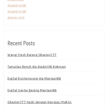
Aladdin138
Aladdin138
game slot
Recent Posts
Wangi Fresh Bareng Okeplay777
Tampilan Bersih Ala Aladin138 Kekinian
Digital Kontemporer Ala Mantap168
Digital Santai Bareng Mantap168
Okeplay777 Hadir dengan Navigasi Praktis