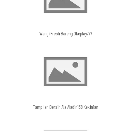
Wangi Fresh Bareng Okeplay777
Tampilan Bersih Ala Aladin138 Kekinian