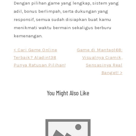
Dengan pilihan game yang lengkap, sistem yang
adil, bonus berlimpah, serta dukungan yang
responsif, semua sudah disiapkan buat kamu
menikmati waktu bermain sekaligus berburu
kemenangan.
Post
< Cari Game Online
Game di Mantap168:
Terbaik? Aladin138
Visualnya Ciamik,
navigation
Punya Ratusan Pilihan!
Sensasinya Real
Banget! >
You Might Also Like