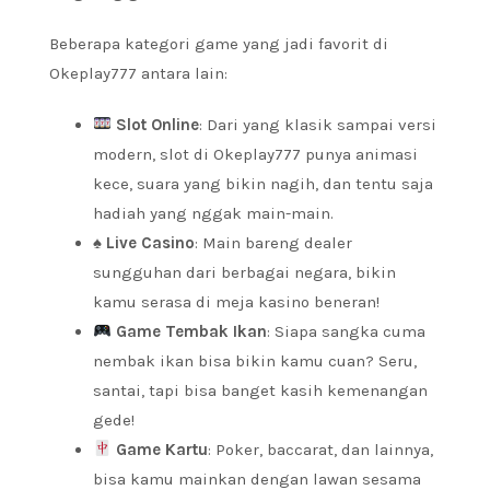
Beberapa kategori game yang jadi favorit di
Okeplay777 antara lain:
Slot Online
: Dari yang klasik sampai versi
modern, slot di Okeplay777 punya animasi
kece, suara yang bikin nagih, dan tentu saja
hadiah yang nggak main-main.
♠️
Live Casino
: Main bareng dealer
sungguhan dari berbagai negara, bikin
kamu serasa di meja kasino beneran!
Game Tembak Ikan
: Siapa sangka cuma
nembak ikan bisa bikin kamu cuan? Seru,
santai, tapi bisa banget kasih kemenangan
gede!
Game Kartu
: Poker, baccarat, dan lainnya,
bisa kamu mainkan dengan lawan sesama