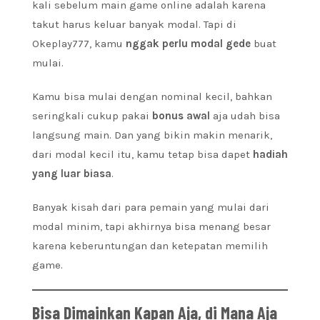
kali sebelum main game online adalah karena
takut harus keluar banyak modal. Tapi di
Okeplay777, kamu
nggak perlu modal gede
buat
mulai.
Kamu bisa mulai dengan nominal kecil, bahkan
seringkali cukup pakai
bonus awal
aja udah bisa
langsung main. Dan yang bikin makin menarik,
dari modal kecil itu, kamu tetap bisa dapet
hadiah
yang luar biasa
.
Banyak kisah dari para pemain yang mulai dari
modal minim, tapi akhirnya bisa menang besar
karena keberuntungan dan ketepatan memilih
game.
Bisa Dimainkan Kapan Aja, di Mana Aja