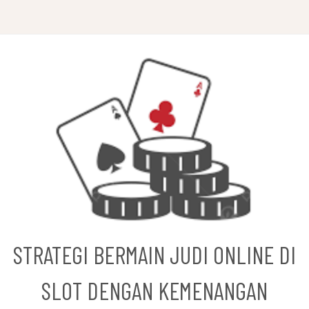
Skip
to
content
STRATEGI BERMAIN JUDI ONLINE DI
SLOT DENGAN KEMENANGAN