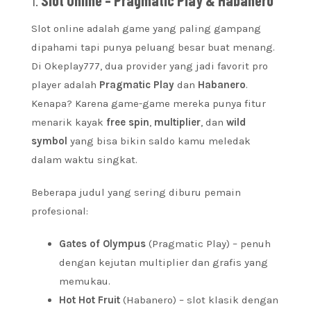
Slot online adalah game yang paling gampang
dipahami tapi punya peluang besar buat menang.
Di Okeplay777, dua provider yang jadi favorit pro
player adalah
Pragmatic Play
dan
Habanero
.
Kenapa? Karena game-game mereka punya fitur
menarik kayak
free spin
,
multiplier
, dan
wild
symbol
yang bisa bikin saldo kamu meledak
dalam waktu singkat.
Beberapa judul yang sering diburu pemain
profesional:
Gates of Olympus
(Pragmatic Play) – penuh
dengan kejutan multiplier dan grafis yang
memukau.
Hot Hot Fruit
(Habanero) – slot klasik dengan