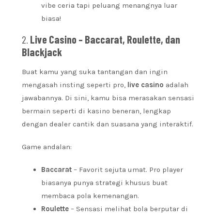
vibe ceria tapi peluang menangnya luar
biasa!
2.
Live Casino – Baccarat, Roulette, dan
Blackjack
Buat kamu yang suka tantangan dan ingin
mengasah insting seperti pro,
live casino
adalah
jawabannya. Di sini, kamu bisa merasakan sensasi
bermain seperti di kasino beneran, lengkap
dengan dealer cantik dan suasana yang interaktif.
Game andalan:
Baccarat
– Favorit sejuta umat. Pro player
biasanya punya strategi khusus buat
membaca pola kemenangan.
Roulette
– Sensasi melihat bola berputar di