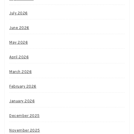
July 2026
June 2026
May 2026
April 2026
March 2026
February 2026
January 2026
December 2025
November 2025