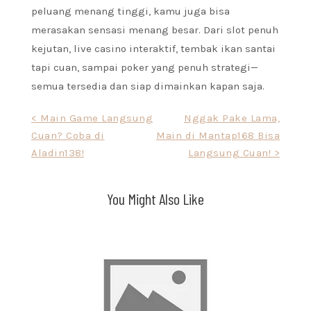
peluang menang tinggi, kamu juga bisa
merasakan sensasi menang besar. Dari slot penuh
kejutan, live casino interaktif, tembak ikan santai
tapi cuan, sampai poker yang penuh strategi—
semua tersedia dan siap dimainkan kapan saja.
Post
< Main Game Langsung
Nggak Pake Lama,
Cuan? Coba di
Main di Mantap168 Bisa
navigation
Aladin138!
Langsung Cuan! >
You Might Also Like