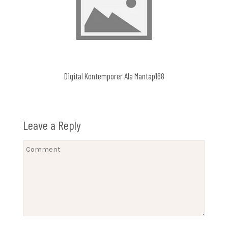
Digital Kontemporer Ala Mantap168
Leave a Reply