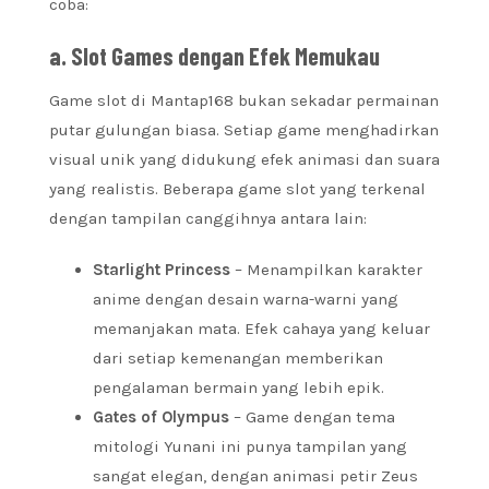
coba:
a. Slot Games dengan Efek Memukau
Game slot di Mantap168 bukan sekadar permainan
putar gulungan biasa. Setiap game menghadirkan
visual unik yang didukung efek animasi dan suara
yang realistis. Beberapa game slot yang terkenal
dengan tampilan canggihnya antara lain:
Starlight Princess
– Menampilkan karakter
anime dengan desain warna-warni yang
memanjakan mata. Efek cahaya yang keluar
dari setiap kemenangan memberikan
pengalaman bermain yang lebih epik.
Gates of Olympus
– Game dengan tema
mitologi Yunani ini punya tampilan yang
sangat elegan, dengan animasi petir Zeus