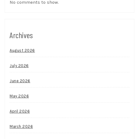
No comments to show.
Archives
August 2026
July 2026
June 2026
May 2026
April 2026
March 2026