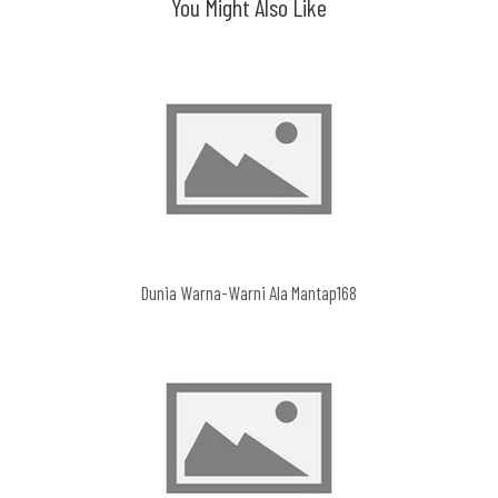
You Might Also Like
Dunia Warna-Warni Ala Mantap168