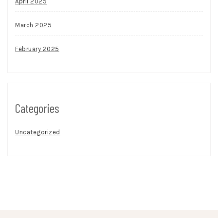
April 2025
March 2025
February 2025
Categories
Uncategorized