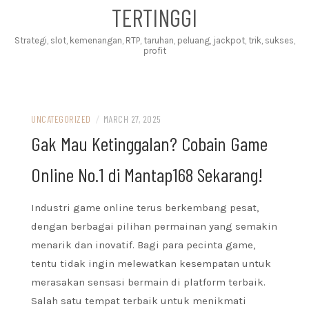
TERTINGGI
Strategi, slot, kemenangan, RTP, taruhan, peluang, jackpot, trik, sukses,
profit
UNCATEGORIZED
/
MARCH 27, 2025
Gak Mau Ketinggalan? Cobain Game
Online No.1 di Mantap168 Sekarang!
Industri game online terus berkembang pesat,
dengan berbagai pilihan permainan yang semakin
menarik dan inovatif. Bagi para pecinta game,
tentu tidak ingin melewatkan kesempatan untuk
merasakan sensasi bermain di platform terbaik.
Salah satu tempat terbaik untuk menikmati