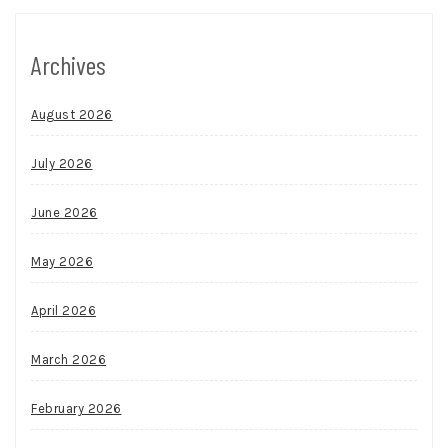
Archives
August 2026
July 2026
June 2026
May 2026
April 2026
March 2026
February 2026