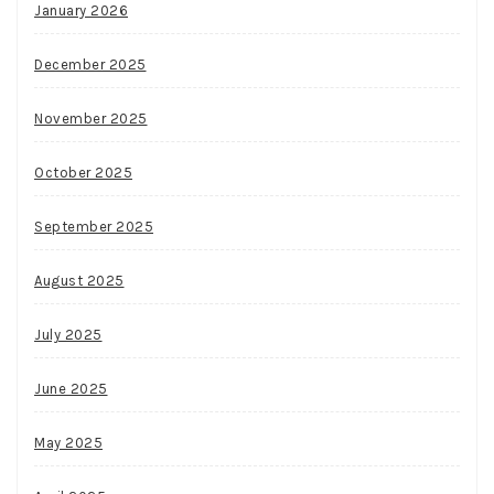
January 2026
December 2025
November 2025
October 2025
September 2025
August 2025
July 2025
June 2025
May 2025