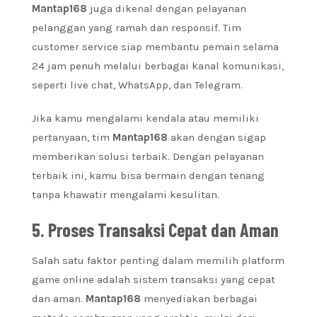
Mantap168
juga dikenal dengan pelayanan
pelanggan yang ramah dan responsif. Tim
customer service siap membantu pemain selama
24 jam penuh melalui berbagai kanal komunikasi,
seperti live chat, WhatsApp, dan Telegram.
Jika kamu mengalami kendala atau memiliki
pertanyaan, tim
Mantap168
akan dengan sigap
memberikan solusi terbaik. Dengan pelayanan
terbaik ini, kamu bisa bermain dengan tenang
tanpa khawatir mengalami kesulitan.
5. Proses Transaksi Cepat dan Aman
Salah satu faktor penting dalam memilih platform
game online adalah sistem transaksi yang cepat
dan aman.
Mantap168
menyediakan berbagai