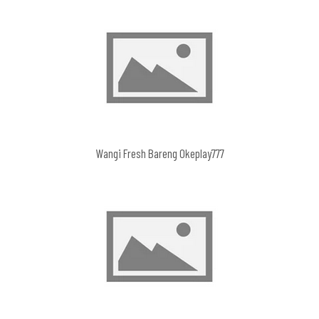
Wangi Fresh Bareng Okeplay777