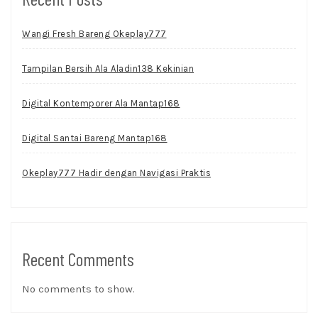
Wangi Fresh Bareng Okeplay777
Tampilan Bersih Ala Aladin138 Kekinian
Digital Kontemporer Ala Mantap168
Digital Santai Bareng Mantap168
Okeplay777 Hadir dengan Navigasi Praktis
Recent Comments
No comments to show.