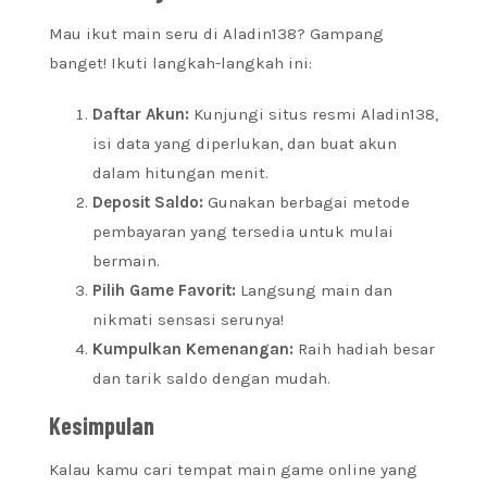
Mau ikut main seru di Aladin138? Gampang
banget! Ikuti langkah-langkah ini:
Daftar Akun:
Kunjungi situs resmi Aladin138,
isi data yang diperlukan, dan buat akun
dalam hitungan menit.
Deposit Saldo:
Gunakan berbagai metode
pembayaran yang tersedia untuk mulai
bermain.
Pilih Game Favorit:
Langsung main dan
nikmati sensasi serunya!
Kumpulkan Kemenangan:
Raih hadiah besar
dan tarik saldo dengan mudah.
Kesimpulan
Kalau kamu cari tempat main game online yang