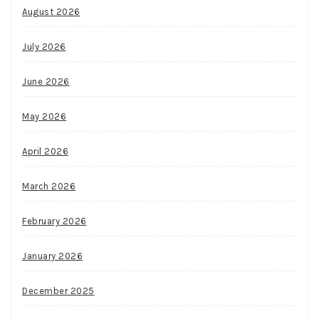
August 2026
July 2026
June 2026
May 2026
April 2026
March 2026
February 2026
January 2026
December 2025