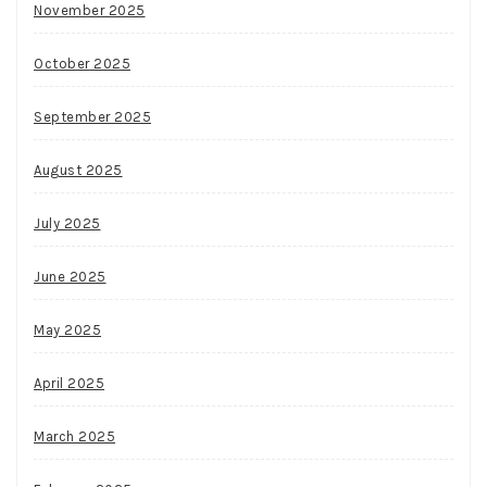
November 2025
October 2025
September 2025
August 2025
July 2025
June 2025
May 2025
April 2025
March 2025