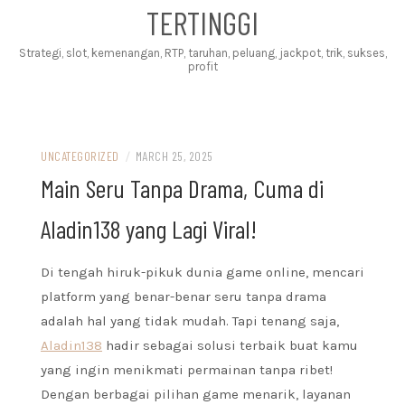
TERTINGGI
Strategi, slot, kemenangan, RTP, taruhan, peluang, jackpot, trik, sukses,
profit
UNCATEGORIZED
/
MARCH 25, 2025
Main Seru Tanpa Drama, Cuma di
Aladin138 yang Lagi Viral!
Di tengah hiruk-pikuk dunia game online, mencari
platform yang benar-benar seru tanpa drama
adalah hal yang tidak mudah. Tapi tenang saja,
Aladin138
hadir sebagai solusi terbaik buat kamu
yang ingin menikmati permainan tanpa ribet!
Dengan berbagai pilihan game menarik, layanan