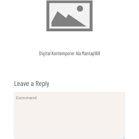
Digital Kontemporer Ala Mantap168
Leave a Reply