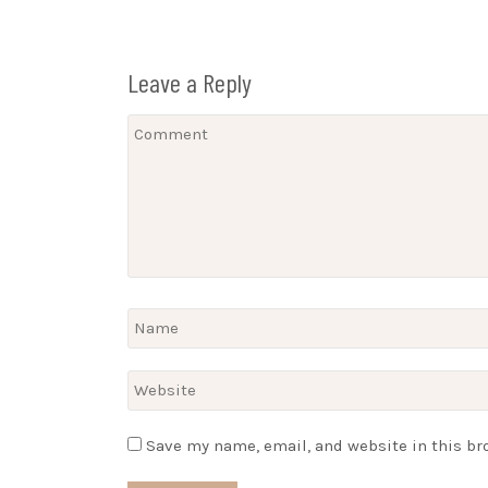
Leave a Reply
Save my name, email, and website in this br