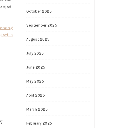
menjadi
October 2025
September 2025
menang
jati! >
August 2025
July 2025
June 2025
May 2025
April 2025
March 2025
77
February 2025