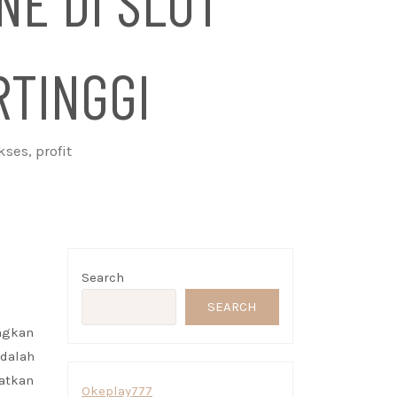
NE DI SLOT
TINGGI
ses, profit
Search
SEARCH
ngkan
adalah
atkan
Okeplay777