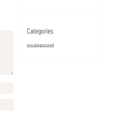
Categories
Uncategorized