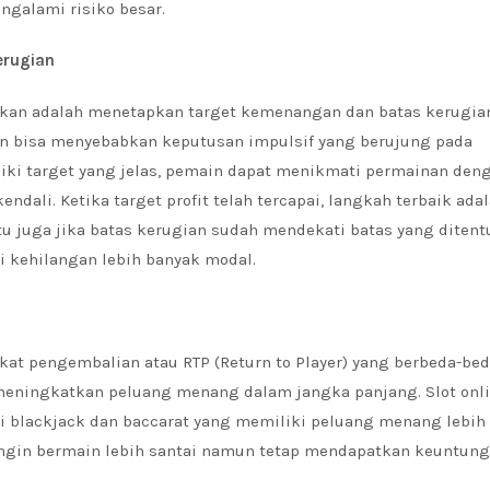
ngalami risiko besar.
erugian
ukan adalah menetapkan target kemenangan dan batas kerugia
an bisa menyebabkan keputusan impulsif yang berujung pada
ki target yang jelas, pemain dapat menikmati permainan den
ndali. Ketika target profit telah tercapai, langkah terbaik ada
u juga jika batas kerugian sudah mendekati batas yang ditent
i kehilangan lebih banyak modal.
kat pengembalian atau RTP (Return to Player) yang berbeda-bed
meningkatkan peluang menang dalam jangka panjang. Slot onl
i blackjack dan baccarat yang memiliki peluang menang lebih
 ingin bermain lebih santai namun tetap mendapatkan keuntun