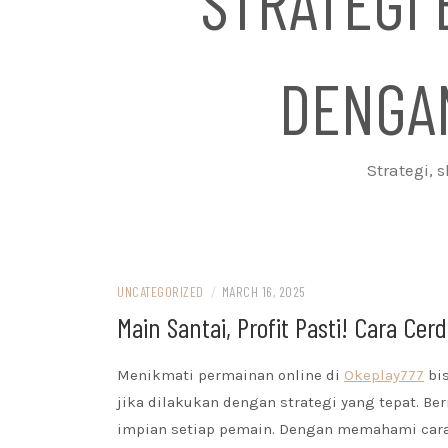
STRATEGI 
DENGA
Strategi, 
UNCATEGORIZED
/
MARCH 16, 2025
Main Santai, Profit Pasti! Cara C
Menikmati permainan online di
Okeplay777
bis
jika dilakukan dengan strategi yang tepat. B
impian setiap pemain. Dengan memahami car