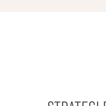
Skip
to
content