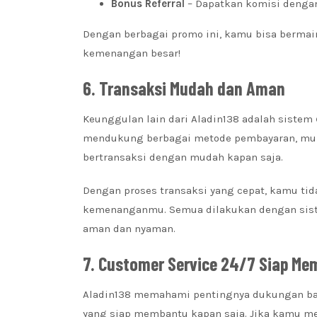
Bonus Referral
– Dapatkan komisi dengan
Dengan berbagai promo ini, kamu bisa berma
kemenangan besar!
6. Transaksi Mudah dan Aman
Keunggulan lain dari Aladin138 adalah sistem
mendukung berbagai metode pembayaran, mulai
bertransaksi dengan mudah kapan saja.
Dengan proses transaksi yang cepat, kamu ti
kemenanganmu. Semua dilakukan dengan siste
aman dan nyaman.
7. Customer Service 24/7 Siap M
Aladin138 memahami pentingnya dukungan bagi
yang siap membantu kapan saja. Jika kamu me