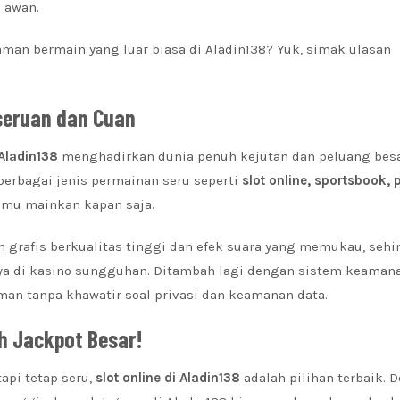
 awan.
an bermain yang luar biasa di Aladin138? Yuk, simak ulasan
eseruan dan Cuan
Aladin138
menghadirkan dunia penuh kejutan dan peluang bes
berbagai jenis permainan seru seperti
slot online, sportsbook, 
amu mainkan kapan saja.
n grafis berkualitas tinggi dan efek suara yang memukau, seh
ya di kasino sungguhan. Ditambah lagi dengan sistem keaman
an tanpa khawatir soal privasi dan keamanan data.
ih Jackpot Besar!
api tetap seru,
slot online di Aladin138
adalah pilihan terbaik. 