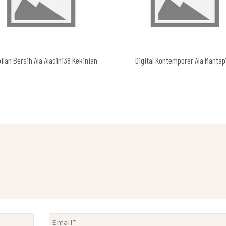
lan Bersih Ala Aladin138 Kekinian
Digital Kontemporer Ala Mantap