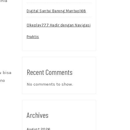
unia
Digital Santai Bareng Mantap168
Okeplay777 Hadir dengan Navigasi
Praktis
Recent Comments
u bisa
ino
No comments to show.
Archives
August 2026