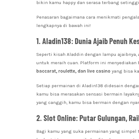
bikin kamu happy dan serasa terbang setinggi
Penasaran bagaimana cara menikmati pengalam
lengkapnya di bawah ini!
1. Aladin138: Dunia Ajaib Penuh K
Seperti kisah Aladdin dengan lampu ajaibnya,
untuk meraih cuan. Platform ini menyediakan 
baccarat, roulette, dan live casino
yang bisa k
Setiap permainan di Aladin138 didesain denga
kamu bisa merasakan sensasi bermain layakn
yang canggih, kamu bisa bermain dengan nyam
2. Slot Online: Putar Gulungan, Ra
Bagi kamu yang suka permainan yang simpel t