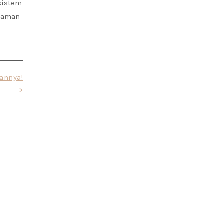
sistem
nyaman
annya!
>