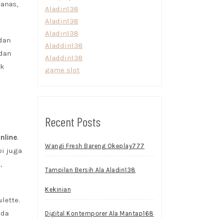
anas,
Aladin138
Aladin138
Aladin138
dan
Aladdin138
 dan
Aladdin138
ak
game slot
Recent Posts
online
.
Wangi Fresh Bareng Okeplay777
pi juga
,
Tampilan Bersih Ala Aladin138
Kekinian
ulette.
nda
Digital Kontemporer Ala Mantap168