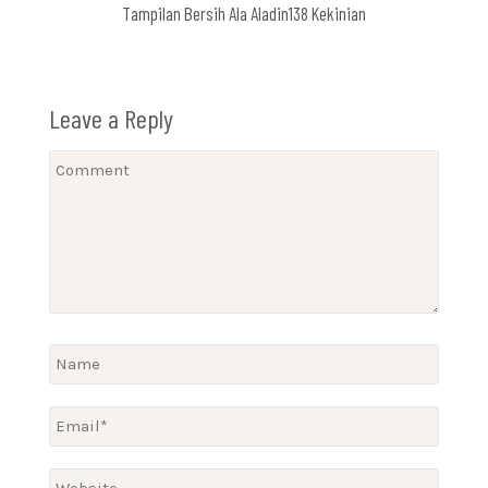
Tampilan Bersih Ala Aladin138 Kekinian
Leave a Reply