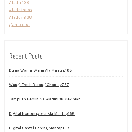
Aladin138
Aladdin138
Aladdin138
game slot
Recent Posts
Dunia Warna-Warni Ala Mantap168
Wangi Fresh Bareng Okeplay777
Tampilan Bersih Ala Aladin138 Kekinian
Digital Kontemporer Ala Mantap168
Digital Santai Bareng Mantap168