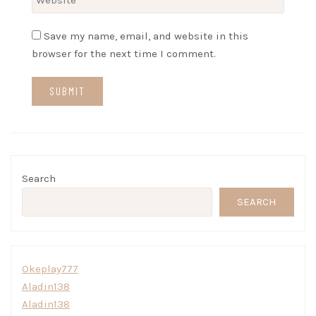
Save my name, email, and website in this
browser for the next time I comment.
Search
SEARCH
Okeplay777
Aladin138
Aladin138