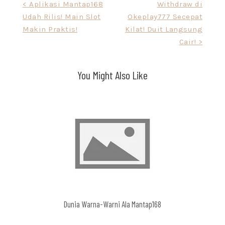
Post
< Aplikasi Mantap168
Withdraw di
Udah Rilis! Main Slot
Okeplay777 Secepat
navigation
Makin Praktis!
Kilat! Duit Langsung
Cair! >
You Might Also Like
Dunia Warna-Warni Ala Mantap168