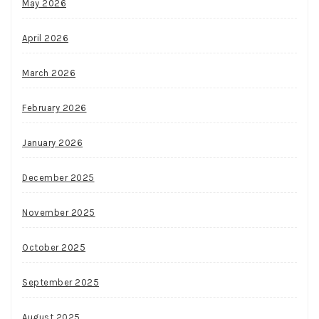
May 2026
April 2026
March 2026
February 2026
January 2026
December 2025
November 2025
October 2025
September 2025
August 2025