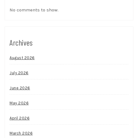
No comments to show.
Archives
August 2026
July 2026
June 2026
May 2026
April 2026
March 2026