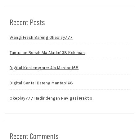
Recent Posts
Wangi Fresh Bareng Okeplay777
Tampilan Bersih Ala Aladin138 Kekinian
Digital Kontemporer Ala Mantap168
Digital Santai Bareng Mantap168
Okeplay777 Hadir dengan Navigasi Praktis
Recent Comments