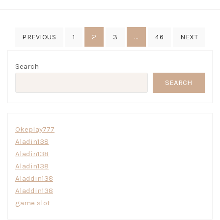
Posts
2
…
PREVIOUS
1
3
46
NEXT
pagination
Search
SEARCH
Okeplay777
Aladin138
Aladin138
Aladin138
Aladdin138
Aladdin138
game slot