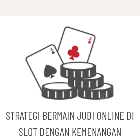
Skip
to
content
STRATEGI BERMAIN JUDI ONLINE DI
SLOT DENGAN KEMENANGAN